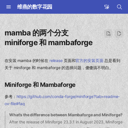
维燕的数字花园
键
入
mamba 的两个分支
以
miniforge 和 mambaforge
开
始
在安装 mamba 的时候在
release
页面和
官方的安装页面
总是看到
关于 miniforge 和 mambaforge 的选择问题，傻傻搞不明白。
搜
索
Miniforge 和 Mambaforge
参考：
https://github.com/conda-forge/miniforge?tab=readme-
ov-file#faq
What’s the difference between Mambaforge and Miniforge?
After the release of Miniforge 23.3.1 in August 2023, Miniforge