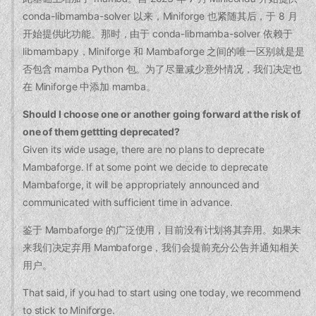
conda-libmamba-solver 以来，Miniforge 也紧随其后，于 8 月
开始提供此功能。那时，由于 conda-libmamba-solver 依赖于
libmambapy，Miniforge 和 Mambaforge 之间的唯一区别就是是
否包含 mamba Python 包。为了尽量减少意外情况，我们决定也
在 Miniforge 中添加 mamba。
Should I choose one or another going forward at the risk of
one of them gettting deprecated?
Given its wide usage, there are no plans to deprecate
Mambaforge. If at some point we decide to deprecate
Mambaforge, it will be appropriately announced and
communicated with sufficient time in advance.
鉴于 Mambaforge 的广泛使用，目前没有计划将其弃用。如果未
来我们决定弃用 Mambaforge，我们会提前充分公告并通知相关
用户。
That said, if you had to start using one today, we recommend
to stick to Miniforge.