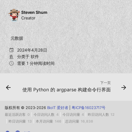
Steven Shum
Creator
元数据
2024年4月28日
分类于
软件
需要 1 分钟阅读时间
下一页
使用 Python 的 argparse 构建命令行界面
版权所有 © 2023-2026
BioIT 爱好者
|
粤ICP备16023717号
最近活跃访客
0
今日访问人数
4
今日访问量
4
昨日访问人数
12
昨日访问量
13
本月访问量
146
总访问量
16,838
回到页面顶部