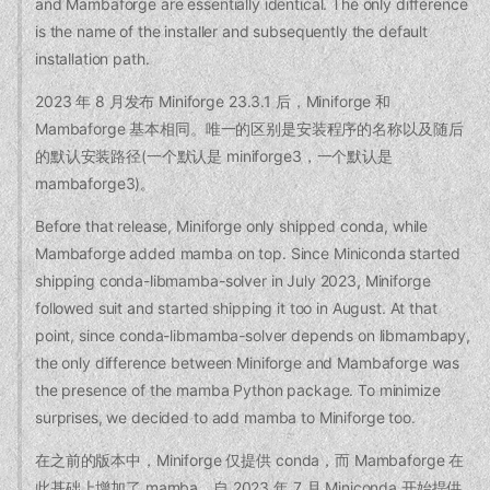
and Mambaforge are essentially identical. The only difference
is the name of the installer and subsequently the default
installation path.
2023 年 8 月发布 Miniforge 23.3.1 后，Miniforge 和
Mambaforge 基本相同。唯一的区别是安装程序的名称以及随后
的默认安装路径(一个默认是 miniforge3，一个默认是
mambaforge3)。
Before that release, Miniforge only shipped conda, while
Mambaforge added mamba on top. Since Miniconda started
shipping conda-libmamba-solver in July 2023, Miniforge
followed suit and started shipping it too in August. At that
point, since conda-libmamba-solver depends on libmambapy,
the only difference between Miniforge and Mambaforge was
the presence of the mamba Python package. To minimize
surprises, we decided to add mamba to Miniforge too.
在之前的版本中，Miniforge 仅提供 conda，而 Mambaforge 在
此基础上增加了 mamba。自 2023 年 7 月 Miniconda 开始提供