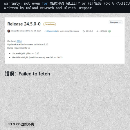
warranty
;
not
even
for
MERCHANTABILITY
or
FITNESS
FOR
A
PARTICU
Written
by
Roland
McGrath
and
Ulrich
1.3.22-虚拟环境