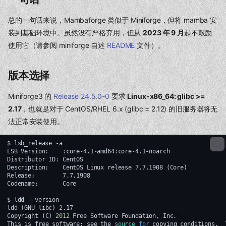
总的一句话来说，Mambaforge 类似于 Miniforge，但将 mamba 安
装到基础环境中。虽然没有严格弃用，但从
2023 年 9 月
起不鼓励
使用它（请参阅 miniforge 自述
README
文件）。
版本选择
Miniforge3 的
Release 24.5.0-0
要求
Linux-x86_64: glibc >=
2.17
，也就是对于 CentOS/RHEL 6.x (glibc = 2.12) 的旧服务器将无
法正常安装使用。
$
lsb_release
-a

LSB
Version:
:core-4.1-amd64:core-4.1-noarch

Distributor
ID:
CentOS

Description:
CentOS
Linux
release
7
.7.1908
(
Core
)
Release:
7
.7.1908

Codename:
Core

$
ldd
--version

ldd
(
GNU
libc
)
2
.17

Copyright
(
C
)
2012
Free
Software
Foundation,
Inc.

This
is
free
software
;
see
the
source
for
copying
conditions.