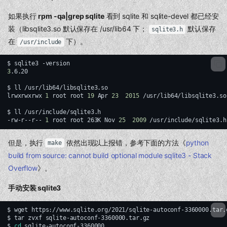
如果执行
rpm -qa|grep sqlite
看到 sqlite 和 sqlite-devel 都已经安
装（libsqlite3.so 默认保存在 /usr/lib64 下；
默认保存
sqlite3.h
在
下）。
/usr/include
$
sqlite3
3
.6.20

$
ll
/usr/lib64/libsqlite3.so

lrwxrwxrwx
1
root
root
19
Apr
23
2015
/usr/lib64/libsqlite3.so
$
ll
/usr/include/sqlite3.h

-rw-r--r--
1
root
root
263K
Nov
25
2009
但是，执行
依然出现以上报错，参考下面的方法《
python
make
build from source: cannot build optional module sqlite3 - Stack
Overflow
》。
手动安装 sqlite3
$
wget
https://www.sqlite.org/2021/sqlite-autoconf-3360000.tar.
$
tar
zvxf
sqlite-autoconf-3360000.tar.gz

$
cd
sqlite-autoconf-3360000
