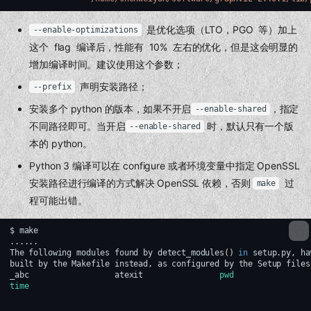
是优化选项（LTO，PGO 等）加上
--enable-optimizations
这个 flag 编译后，性能有 10% 左右的优化，但是这会明显的
增加编译时间。建议使用这个参数；
声明安装路径；
--prefix
安装多个 python 的版本，如果不开启
，指定
--enable-shared
不同路径即可。当开启
时，默认只有一个版
--enable-shared
本的 python。
Python 3 编译可以在 configure 或者环境变量中指定 OpenSSL
安装路径进行编译的方式解决 OpenSSL 依赖，否则
过
make
程可能出错。
$
make

......

The
following
modules
found
by
detect_modules
()
in
setup.py,
ha
built
by
the
Makefile
instead,
as
configured
by
the
Setup
files:
_abc
atexit
pwd
time