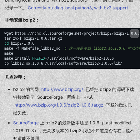
记录一下。
Correctly building local python3, with bz2 support
手动安装 bzip2：
wget
https://nchc.dl.sourceforge.net/project/bzip2/bzip2-1.0.6.t
tar
zvxf
cd
bzip2-1.0.6

make
-f
Makefile_libbz2_so
# 这一步是生成 libbz2.so.1.0.6 的动
make

make
install
PREFIX
=
/usr/local/software/bzip2-1.0.6

cp
libbz2.so.1.0.6
几点说明：
bzip2 的官网
http://www.bzip.org/
已经把 bzip2 的源码下载
链接放到了 SourceForge，网络上一些从
http://www.bzip.org/1.0.6/bzip2-1.0.6.tar.gz
下载的做法已
经失效。
SourceForge
上 bzip2 的最新版本还是 1.0.6（Last modified
2018-11-3），更高级版本的 bzip2 我也不知道是否存在，也不
知道能不能用。