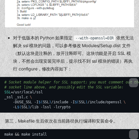
对于低版本的 Python 如果指定
依然无法
--with-openssl=DIR
解决 ssl 模块的问题，可以参考修改 Modules/Setup.dist 文件
（默认这块是注释的，放开注释即可。这块功能是开启 SSL 模
块，不然会出现安装完毕后，提示找不到 ssl 模块的错误）再执
行 configure，修改内容如下：
# Socket module helper for SSL support; you must comment out th
# socket line above, and possibly edit the SSL variable:
SSL
=
/usr/local/ssl

_ssl
_ssl.c
\
-DUSE_SSL
-I
$(
SSL
)
/include
-I
$(
SSL
)
/include/openssl
\
-L
$(
SSL
)
/lib
-lssl
第三，Makefile 生后依次在当前路径执行编译和安装命令。
make
&&
make