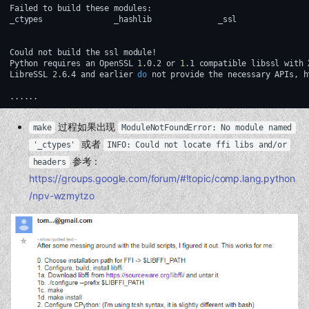
Failed
to
build
these
modules:

_ctypes
_hashlib
_ssl

Could
not
build
the
ssl
module!

Python
requires
an
OpenSSL
1
.0.2
or
1
.1
compatible
libssl
with
LibreSSL
2
.6.4
and
earlier
do
not
provide
the
necessary
APIs,
h
过程如果出现
make
ModuleNotFoundError: No module named
或者
'_ctypes'
INFO: Could not locate ffi libs and/or
参考：
headers
https://groups.google.com/forum/#!topic/comp.lang.python
/npv-wzmytzo