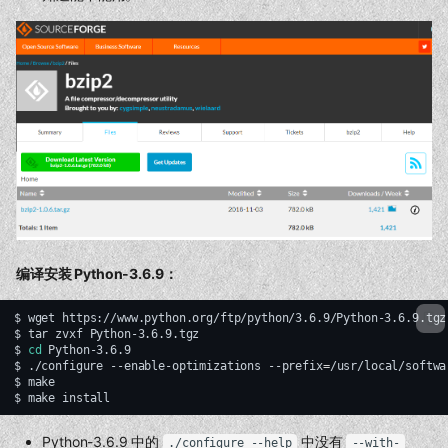
编译安装 Python-3.6.9：
$
wget
https://www.python.org/ftp/python/3.6.9/Python-3.6.9.tgz

$
tar
zvxf
Python-3.6.9.tgz

$
cd
Python-3.6.9

$
./configure
--enable-optimizations
--prefix
=
/usr/local/softwa
$
make

$
make
Python-3.6.9 中的
中没有
./configure --help
--with-