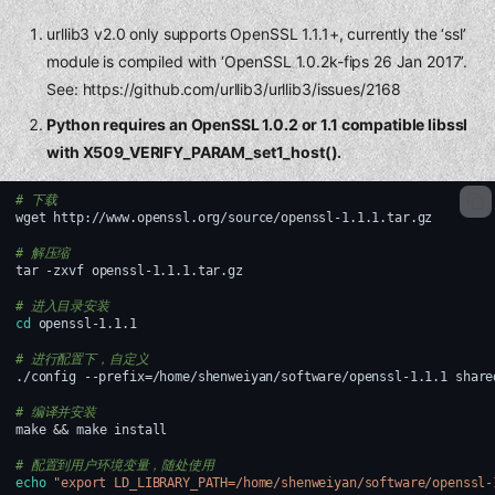
urllib3 v2.0 only supports OpenSSL 1.1.1+, currently the ‘ssl’
module is compiled with ‘OpenSSL 1.0.2k-fips 26 Jan 2017’.
See: https://github.com/urllib3/urllib3/issues/2168
Python requires an OpenSSL 1.0.2 or 1.1 compatible libssl
with X509_VERIFY_PARAM_set1_host().
# 下载
wget
http://www.openssl.org/source/openssl-1.1.1.tar.gz

# 解压缩
tar
-zxvf
openssl-1.1.1.tar.gz

# 进入目录安装
cd
openssl-1.1.1

# 进行配置下，自定义
./config
--prefix
=
/home/shenweiyan/software/openssl-1.1.1
share
# 编译并安装
make
&&
make
install

# 配置到用户环境变量，随处使用
echo
"export LD_LIBRARY_PATH=/home/shenweiyan/software/openssl-