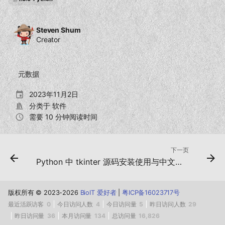
Steven Shum
Creator
元数据
2023年11月2日
分类于
软件
需要 10 分钟阅读时间
下一页
Python 中 tkinter 源码安装使用与中文乱码
版权所有 © 2023-2026
BioIT 爱好者
|
粤ICP备16023717号
最近活跃访客
0
今日访问人数
4
今日访问量
5
昨日访问人数
29
昨日访问量
36
本月访问量
134
总访问量
16,826
回到页面顶部