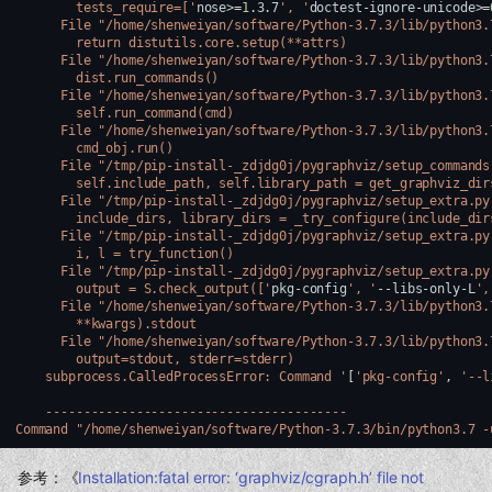
        tests_require=['
nose>
=
1
.3.7
', '
doctest-ignore-unicode>
=
      File "/home/shenweiyan/software/Python-3.7.3/lib/python3.
        return distutils.core.setup(**attrs)
      File "/home/shenweiyan/software/Python-3.7.3/lib/python3.
        dist.run_commands()
      File "/home/shenweiyan/software/Python-3.7.3/lib/python3.
        self.run_command(cmd)
      File "/home/shenweiyan/software/Python-3.7.3/lib/python3.
        cmd_obj.run()
      File "/tmp/pip-install-_zdjdg0j/pygraphviz/setup_commands
        self.include_path, self.library_path = get_graphviz_dir
      File "/tmp/pip-install-_zdjdg0j/pygraphviz/setup_extra.py
        include_dirs, library_dirs = _try_configure(include_dir
      File "/tmp/pip-install-_zdjdg0j/pygraphviz/setup_extra.py
        i, l = try_function()
      File "/tmp/pip-install-_zdjdg0j/pygraphviz/setup_extra.py
        output = S.check_output(['
pkg-config
', '
--libs-only-L
',
      File "/home/shenweiyan/software/Python-3.7.3/lib/python3.
        **kwargs).stdout
      File "/home/shenweiyan/software/Python-3.7.3/lib/python3.
        output=stdout, stderr=stderr)
    subprocess.CalledProcessError: Command '
[
'pkg-config'
,
'--l
    ----------------------------------------
Command "/home/shenweiyan/software/Python-3.7.3/bin/python3.7 -
参考：《
Installation:fatal error: ‘graphviz/cgraph.h’ file not