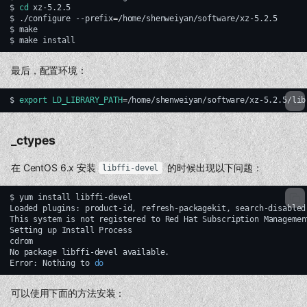
$
cd
xz-5.2.5

$
./configure
--prefix
=
/home/shenweiyan/software/xz-5.2.5

$
make

$
make
最后，配置环境：
$
export
LD_LIBRARY_PATH
=
/home/shenweiyan/software/xz-5.2.5/lib
_ctypes
在 CentOS 6.x 安装
的时候出现以下问题：
libffi-devel
$
yum
install
libffi-devel

Loaded
plugins:
product-id,
refresh-packagekit,
search-disabled
This
system
is
not
registered
to
Red
Hat
Subscription
Managemen
Setting
up
Install
Process

cdrom
No
package
libffi-devel
available.

Error:
Nothing
to
do
可以使用下面的方法安装：