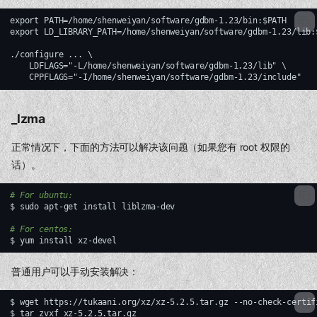
export PATH=/home/shenweiyan/software/gdbm-1.23/bin:$PATH

export LD_LIBRARY_PATH=/home/shenweiyan/software/gdbm-1.23/lib:$
./configure ... \

    LDFLAGS="-L/home/shenweiyan/software/gdbm-1.23/lib" \

_lzma
正常情况下，下面的方法可以解决该问题（如果您有 root 权限的
话）。
# For ubuntu:
$
sudo
apt-get
install
liblzma-dev

# For centos:
$
yum
install
普通用户可以手动安装解决：
$
wget
https://tukaani.org/xz/xz-5.2.5.tar.gz
--no-check-certifi
$
tar
zvxf
xz-5.2.5.tar.gz
