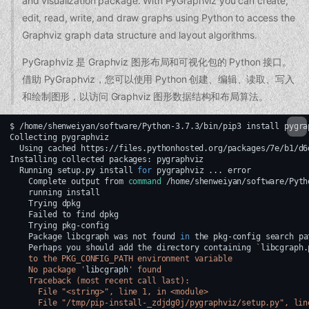
and visualization package. With PyGraphviz you can create,
edit, read, write, and draw graphs using Python to access the
Graphviz graph data structure and layout algorithms.
PyGraphviz 是 Graphviz 图形布局和可视化包的 Python 接口。
借助 PyGraphviz，您可以使用 Python 创建、编辑、读取、写入
和绘制图形，以访问 Graphviz 图形数据结构和布局算法。
$
/home/shenweiyan/software/Python-3.7.3/bin/pip3
install
pygra
Collecting
Using
cached
https://files.pythonhosted.org/packages/7e/b1/d6
Installing
collected
packages:
Running
setup.py
install
for
pygraphviz
...
Complete
output
from
command
/home/shenweiyan/software/Pyth
running
Trying
Failed
to
find
Trying
Package
libcgraph
was
not
found
in
the
pkg-config
search
Perhaps
you
should
add
the
directory
containing
`
libcgraph.
    to the PKG_CONFIG_PATH environment variable
    No package '
libcgraph
' found
    Traceback (most recent call last):
      File "<string>", line 1, in <module>
      File "/tmp/pip-install-_zdjdg0j/pygraphviz/setup.py", lin