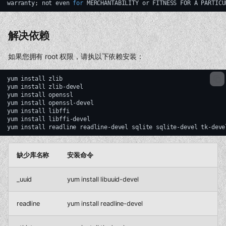
warranty
;
not
even
for
MERCHANTABILITY
or
FITNESS
FOR
A
PARTICU
解决依赖
如果您拥有 root 权限，请执以下依赖安装：
yum
install
zlib

yum
install
zlib-devel

yum
install
openssl

yum
install
openssl-devel

yum
install
libffi

yum
install
libffi-devel

yum
install
readline
readline-devel
sqlite
sqlite-devel
缺少库名称
安装命令
_uuid
yum install libuuid-devel
readline
yum install readline-devel