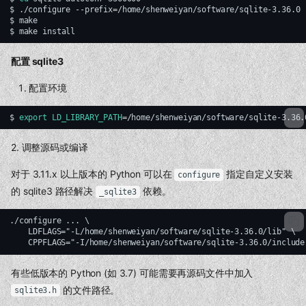
$
./configure
--prefix
=
/home/shenweiyan/software/sqlite-3.36.0

$
make

$
make
配置 sqlite3
配置环境
$
export
LD_LIBRARY_PATH
=
/home/shenweiyan/software/sqlite-3.36.
2. 调整源码或编译
对于 3.11.x 以上版本的 Python 可以在
指定自定义安装
configure
的 sqlite3 路径解决
依赖。
_sqlite3
./configure ... \

    LDFLAGS="-L/home/shenweiyan/software/sqlite-3.36.0/lib" \

有些低版本的 Python (如 3.7) 可能需要再源码文件中加入
的文件路径。
sqlite3.h