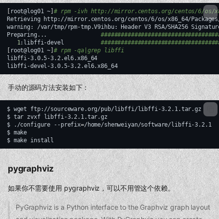
[
root@log01
~
]
# rpm -ivh http://mirror.centos.org/centos/6/os/x
Retrieving
http://mirror.centos.org/centos/6/os/x86_64/Packages
warning:
/var/tmp/rpm-tmp.V9ihbu:
Header
V3
RSA/SHA256
Signatur
Preparing...
###################################
1
:libffi-devel
###################################
[
root@log01
~
]
# rpm -qa|grep libffi
libffi-3.0.5-3.2.el6.x86_64

手动的源码方法安装如下：
$
wget
ftp://sourceware.org/pub/libffi/libffi-3.2.1.tar.gz

$
tar
zvxf
libffi-3.2.1.tar.gz

$
./configure
--prefix
=
/home/shenweiyan/software/libffi-3.2.1

$
make

$
make
pygraphviz
如果你不需要使用 pygraphviz，可以不用管这个依赖。
PyGraphviz is a Python interface to the Graphviz graph layout