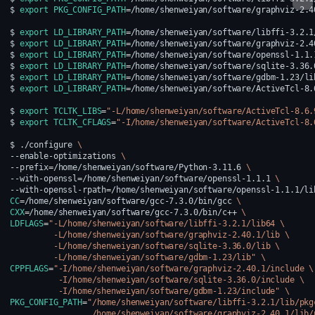
$
export
PKG_CONFIG_PATH
=
/home/shenweiyan/software/graphviz-2.4
$
export
LD_LIBRARY_PATH
=
/home/shenweiyan/software/libffi-3.2.1
$
export
LD_LIBRARY_PATH
=
/home/shenweiyan/software/graphviz-2.4
$
export
LD_LIBRARY_PATH
=
/home/shenweiyan/software/openssl-1.1.
$
export
LD_LIBRARY_PATH
=
/home/shenweiyan/software/sqlite-3.36.
$
export
LD_LIBRARY_PATH
=
/home/shenweiyan/software/gdbm-1.23/li
$
export
LD_LIBRARY_PATH
=
/home/shenweiyan/software/ActiveTcl-8.
$
export
TCLTK_LIBS
=
"-L/home/shenweiyan/software/ActiveTcl-8.6.
$
export
TCLTK_CFLAGS
=
"-I/home/shenweiyan/software/ActiveTcl-8.
$
./configure
\
--enable-optimizations
\
--prefix
=
/home/shenweiyan/software/Python-3.11.6
\
--with-openssl
=
/home/shenweiyan/software/openssl-1.1.1
\
--with-openssl-rpath
=
/home/shenweiyan/software/openssl-1.1.1/li
CC
=
/home/shenweiyan/software/gcc-7.3.0/bin/gcc
\
CXX
=
/home/shenweiyan/software/gcc-7.3.0/bin/c++
\
LDFLAGS
=
"-L/home/shenweiyan/software/libffi-3.2.1/lib64 \
         -L/home/shenweiyan/software/graphviz-2.40.1/lib \
         -L/home/shenweiyan/software/sqlite-3.36.0/lib \
         -L/home/shenweiyan/software/gdbm-1.23/lib"
\
CPPFLAGS
=
"-I/home/shenweiyan/software/graphviz-2.40.1/include \
          -I/home/shenweiyan/software/sqlite-3.36.0/include \
          -I/home/shenweiyan/software/gdbm-1.23/include"
\
PKG_CONFIG_PATH
=
"/home/shenweiyan/software/libffi-3.2.1/lib/pkg
                 /home/shenweiyan/software/graphviz-2.40.1/lib/