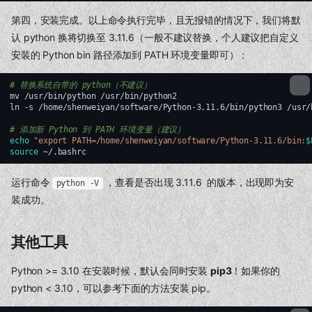
第四，安装完成。以上命令执行完毕，且无报错的情况下，我们将默
认 python 换将切换至 3.11.6（一般不建议替换，个人建议把自定义
安装的 Python bin 路径添加到 PATH 环境变量即可）：
# 替换系统自带的 python（不建议）
mv
/usr/bin/python
/usr/bin/python2

ln
-s
/home/shenweiyan/software/Python-3.11.6/bin/python3
/usr/
# 添加新 Python 到 PATH 环境变量（建议）
echo
"export PATH=/home/shenweiyan/software/Python-3.11.6/bin:
$
source
运行命令
，查看是否出现 3.11.6 的版本，出现即为安
python -V
装成功。
其他工具
Python >= 3.10 在安装时候，默认会同时安装
pip3
！如果你的
python < 3.10，可以参考下面的方法安装 pip。