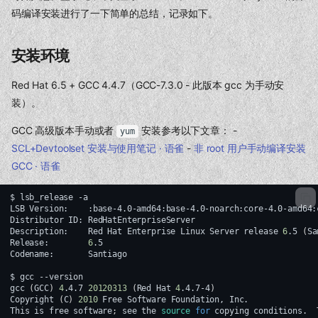
码编译安装进行了一下简单的总结，记录如下。
安装环境
Red Hat 6.5 + GCC 4.4.7（GCC-7.3.0 - 此版本 gcc 为手动安
装）。
GCC 高级版本手动或者
安装参考以下文章： -
yum
SCL+Devtoolset 安装与使用笔记 · 语雀
-
非 root 用户手动编译安装
GCC · 语雀
$
lsb_release
-a

LSB
Version:
:base-4.0-amd64:base-4.0-noarch:core-4.0-amd64:
Distributor
ID:
RedHatEnterpriseServer

Description:
Red
Hat
Enterprise
Linux
Server
release
6
.5
(
Sa
Release:
6
.5

Codename:
Santiago

$
gcc
--version

gcc
(
GCC
)
4
.4.7
20120313
(
Red
Hat
4
.4.7-4
)
Copyright
(
C
)
2010
Free
Software
Foundation,
Inc.

This
is
free
software
;
see
the
source
for
copying
conditions.