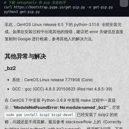
# 下载 setuptools 和 pip 安装程序
curl
https://bootstrap.pypa.io/get-pip.py
-o
get-pip.py

python3
至此，CentOS Linux release 6.5 下的 python-3.11.6 全部安装完
成。如果在安装过程中出现其他的报错，建议把 error 关键信息直接
复制到 Google 进行检索，参考其他人的解决方法。
其他异常与解决
_bz2
系统：CentOS Linux release 7.7.1908 (Core)
GCC：gcc (GCC) 4.8.5 20150623 (Red Hat 4.8.5-39)
在 CentOS 7 中安装 Python-3.6.9 中发现 make 过程中一直提
示：”
ModuleNotFoundError: No module named ‘_bz2’
“，尽管
已经安装了 bzip2 的依
sudo yum install bzip2 bzip2-devel
赖，问题还是不得其解。最后参考 stackoverflow 上的《Correctly
building local python3, with bz2 support》，终于解决问题，下面