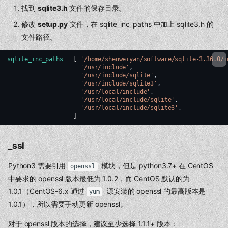
找到
sqlite3.h
文件的保存目录。
修改
setup.py
文件，在 sqlite_inc_paths 中加上 sqlite3.h 的
文件路径。
sqlite_inc_paths
=
[
'/home/shenweiyan/software/sqlite-3.36.0/i
'/usr/include'
'/usr/include/sqlite'
'/usr/include/sqlite3'
'/usr/local/include'
'/usr/local/include/sqlite'
'/usr/local/include/sqlite3'
]
_ssl
Python3 需要引用
模块，但是 python3.7+ 在 CentOS
openssl
中要求的 openssl 版本最低为 1.0.2，而 CentOS 默认的为
1.0.1（CentOS-6.x 通过
源安装的 openssl 的最高版本是
yum
1.0.1），所以需要手动更新 openssl。
对于 openssl 版本的选择，建议至少选择 1.1.1+ 版本：