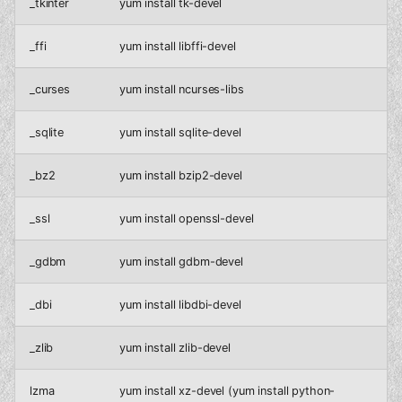
_tkinter
yum install tk-devel
_ffi
yum install libffi-devel
_curses
yum install ncurses-libs
_sqlite
yum install sqlite-devel
_bz2
yum install bzip2-devel
_ssl
yum install openssl-devel
_gdbm
yum install gdbm-devel
_dbi
yum install libdbi-devel
_zlib
yum install zlib-devel
lzma
yum install xz-devel (yum install python-