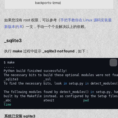
backports-lzma)
如果您没有 root 权限，可以参考《
手把手教你在 Linux 源码安装最
新版本的 R
》一文，手动一个个去解决以上的依赖。
_sqlite3
执行
make
过程中提示
_sqlite3 not found
，如下：
$
make

......

Python
build
finished
successfully!

The
necessary
bits
to
build
these
optional
modules
were
not
fou
_sqlite3
_ssl

To
find
the
necessary
bits,
look
in
setup.py
in
detect_modules
(
The
following
modules
found
by
detect_modules
()
in
setup.py,
ha
built
by
the
Makefile
instead,
as
configured
by
the
Setup
files:
_abc
atexit
pwd
time
系统已安装 sqlite3