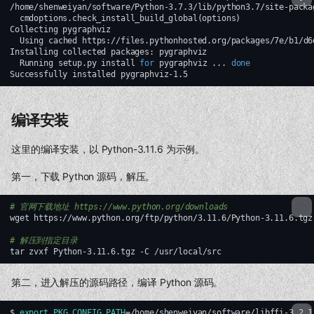
/home/shenweiyan/software/Python-3.7.3/lib/python3.7/site-packa
cmdoptions.check_install_build_global
(
options
)
Collecting
Using
cached
https://files.pythonhosted.org/packages/7e/b1/d6
Installing
collected
packages:
Running
setup.py
install
for
pygraphviz
...
done
Successfully
installed
编译安装
这里的编译安装，以 Python-3.11.6 为示例。
第一，下载 Python 源码，解压。
# 官网下载地址 https://www.python.org/downloads
wget
https://www.python.org/ftp/python/3.11.6/Python-3.11.6.tgz

# 解压到指定目录
tar
zvxf
Python-3.11.6.tgz
-C
第二，进入解压的源码路径，编译 Python 源码。
$
export
PKG_CONFIG_PATH
=
/home/shenweiyan/software/libffi-3.2.1