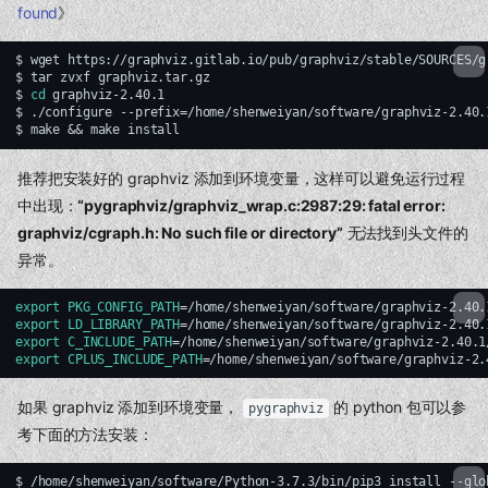
found
》
$
wget
https://graphviz.gitlab.io/pub/graphviz/stable/SOURCES/gr
$
tar
zvxf
graphviz.tar.gz

$
cd
graphviz-2.40.1

$
./configure
--prefix
=
/home/shenweiyan/software/graphviz-2.40.1
$
make
&&
make
推荐把安装好的 graphviz 添加到环境变量，这样可以避免运行过程
中出现：
“pygraphviz/graphviz_wrap.c:2987:29: fatal error:
graphviz/cgraph.h: No such file or directory”
无法找到头文件的
异常。
export
PKG_CONFIG_PATH
=
/home/shenweiyan/software/graphviz-2.40.
export
LD_LIBRARY_PATH
=
/home/shenweiyan/software/graphviz-2.40.
export
C_INCLUDE_PATH
=
/home/shenweiyan/software/graphviz-2.40.1
export
CPLUS_INCLUDE_PATH
=
/home/shenweiyan/software/graphviz-2.
如果 graphviz 添加到环境变量，
的 python 包可以参
pygraphviz
考下面的方法安装：
$
/home/shenweiyan/software/Python-3.7.3/bin/pip3
install
--glo