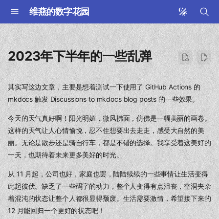
维燕的数字花园
键
入
2023年下半年的一些乱弹
以
开
其实写这边文章，主要是想着测试一下使用了 GitHub Actions 的
mkdocs 触发 Discussions to mkdocs blog posts 的一些效果。
始
今天的天气真好啊！阳光明媚，微风拂面，仿佛是一幅美丽的画卷。
搜
这样的天气让人心情愉悦，忍不住想要出去走走，感受大自然的美
索
丽。无论是散步还是骑自行车，都是不错的选择。我享受着这美好的
一天，也期待着未来更多美好的时光。
从 11 月起，公司也好，家庭也罢，陆陆续续的一些事情让生活变得
此起彼伏。缺乏了一些码字的动力，整个人变得有点沮丧，空洞夹杂
着混沌的状态让整个人都很显得颓废。生活需要激情，希望接下来的
12 月能回归一个更好的状态吧！