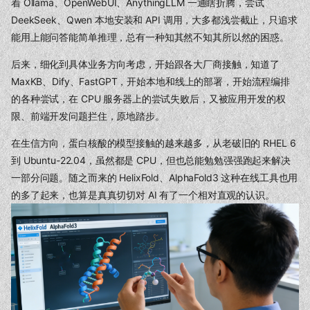
着 Ollama、OpenWebUI、AnythingLLM 一通瞎折腾，尝试
DeekSeek、Qwen 本地安装和 API 调用，大多都浅尝截止，只追求
能用上能问答能简单推理，总有一种知其然不知其所以然的困惑。
后来，细化到具体业务方向考虑，开始跟各大厂商接触，知道了
MaxKB、Dify、FastGPT，开始本地和线上的部署，开始流程编排
的各种尝试，在 CPU 服务器上的尝试失败后，又被应用开发的权
限、前端开发问题拦住，原地踏步。
在生信方向，蛋白核酸的模型接触的越来越多，从老破旧的 RHEL 6
到 Ubuntu-22.04，虽然都是 CPU，但也总能勉勉强强跑起来解决
一部分问题。随之而来的 HelixFold、AlphaFold3 这种在线工具也用
的多了起来，也算是真真切切对 AI 有了一个相对直观的认识。