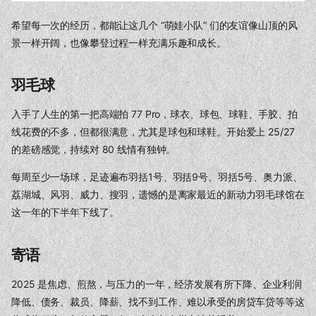
希望每一次的经历，都能让这几个 “萌娃小队” 们的友谊像山顶的风
景一样开阔，也像攀登过程一样充满乐趣和成长。
羽毛球
入手了人生的第一把高端拍 77 Pro，球衣、球包、球鞋、手胶、拍
线花费的不多，但都很满意，尤其是球包和球鞋。开始爱上 25/27
的差磅感觉，持续对 80 线情有独钟。
每周至少一场球，足迹遍布羽括1号、羽括9号、羽括5号、奥力派、
荔湖城、风羽、威力、搜羽，遗憾的是离家最近的新动力羽毛球馆在
这一年的下半年下线了。
寄语
2025 是焦虑、煎熬，与压力的一年，经济发展有所下降、企业利润
降低、债务、裁员、降薪、找不到工作、难以承受的房贷车贷等等这