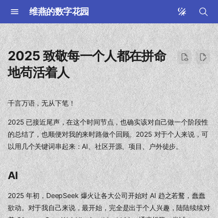
维燕的数字花园
键
入
2025 致敬每一个人都在拼命
以
地苟活着人
开
始
千言万语，无从下笔！
搜
2025 已接近尾声，在这个时间节点，也确实该对自己做一个阶段性
的总结了，也顺便对我的来时路做个回顾。2025 对于个人来说，可
索
以用几个关键词串起来：AI、社区开源、项目、户外徒步。
AI
2025 年初，DeepSeek 爆火让各大公司开始对 AI 趋之若鹜，蠢蠢
欲动。对于我自己来说，最开始，完全是出于个人兴趣，陆陆续续对