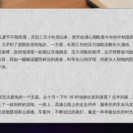
与儿童节不期而遇，开启三天小长假以来，便开始满心期盼着今年的中秋国
，几乎到了望眼欲穿的地步。一方面，长期工作的压力如暗流般长久涌动
紧束缚，急切地渴望一处能让灵魂栖息、压力消散的港湾，去尽情释放与
音容，宛如一幅幅温暖而鲜活的画卷，时常在心间浮现，对家乡人和物的
不休。
无法避免的一个主题。从十月一下午 16 时动身出发到凌晨 1 点半到家，将
上了一抹别样的况味。一路上，高速公路上的走走停停，服务区的车水马
前进都显得那么艰难。车窗外，不断掠过的路灯，像是一串串被拉长的时