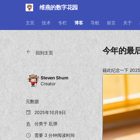
维燕的数字花园
主页
技术
专栏
博客
导航
留言
关于
今年的最
回到主页
籍此纪念一下 20
Steven Shum
Creator
元数据
2025年10月9日
分类于
乱弹
需要 3 分钟阅读时间