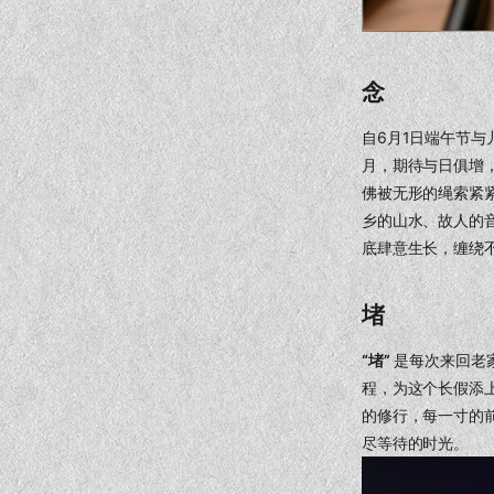
念
自6月1日端午节
月，期待与日俱增
佛被无形的绳索紧
乡的山水、故人的
底肆意生长，缠绕
堵
“堵”
是每次来回老家
程，为这个长假添
的修行，每一寸的
尽等待的时光。