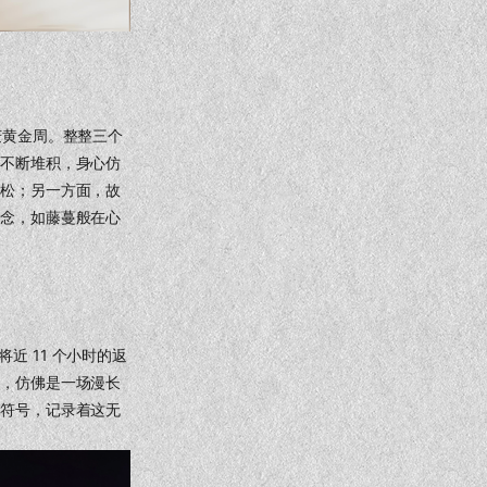
庆黄金周。整整三个
、不断堆积，身心仿
放松；另一方面，故
思念，如藤蔓般在心
近 11 个小时的返
龙，仿佛是一场漫长
光符号，记录着这无