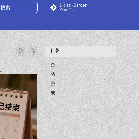
Digital-Garden
90
7
搜索
目录
念
录。
堵
慢
安