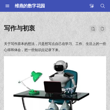
维燕的数字花园
键
入
写作与初衷
以
开
关于写作原本的想法，只是想写点自己在学习、工作、生活上的一些
心得和体会，把一些知识点记录下来。
始
搜
索