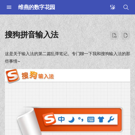
维燕的数字花园
键
入
搜狗拼音输入法
以
开
这是关于输入法的第二篇乱弹笔记。专门聊一下我和搜狗输入法的那
些事情~
始
搜
索