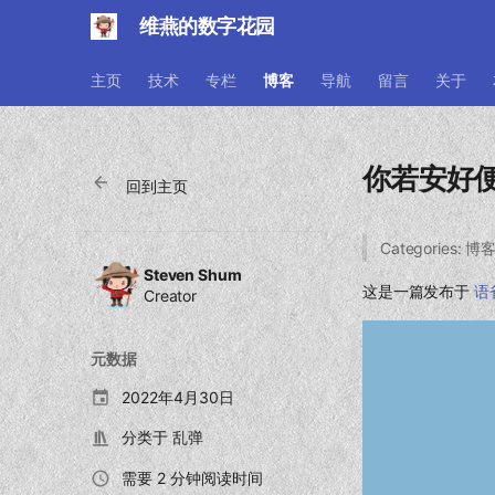
维燕的数字花园
主页
技术
专栏
博客
导航
留言
关于
你若安好
回到主页
Categories: 
Steven Shum
这是一篇发布于
语
Creator
元数据
2022年4月30日
分类于
乱弹
需要 2 分钟阅读时间