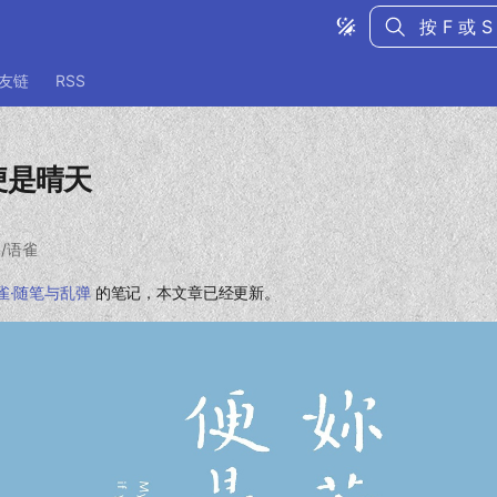
键入以开始
友链
RSS
便是晴天
博客/语雀
雀·随笔与乱弹
的笔记，本文章已经更新。