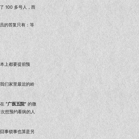
100 多号人，而
员的答复只有：等
基本上都要提前预
离我们家里最近的岭
是在
“广医五院”
的微
一次想预约看病的人
种囧事锁事也算是另